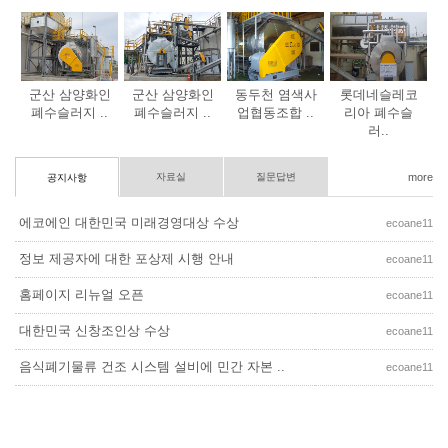
군산 삼양화인
군산 삼양화인
동두천 염색사
롯데네슬레코
폐수슬러지 ..
폐수슬러지 ..
업협동조합 ..
리아 폐수슬
러..
자료실
질문답변
more
공지사항
에코에인 대한민국 미래경영대상 수상
ecoane11
정보 제공자에 대한 포상제 시행 안내
ecoane11
홈페이지 리뉴얼 오픈
ecoane11
대한민국 신창조인상 수상
ecoane11
음식폐기물류 건조 시스템 설비에 민간 자본 ..
ecoane11