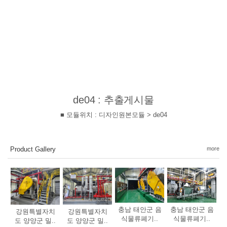
de04 : 추출게시물
■ 모듈위치 : 디자인원본모듈 > de04
Product Gallery
more
충남 태안군 음
충남 태안군 음
강원특별자치
강원특별자치
식물류폐기..
식물류폐기..
도 양양군 밀..
도 양양군 밀..