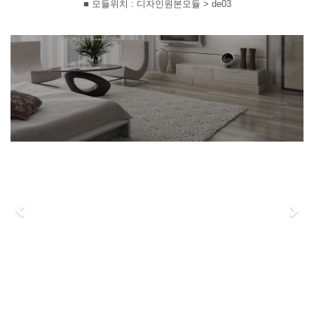
■ 모듈위치 : 디자인원본모듈 > de03
Previous
Ne