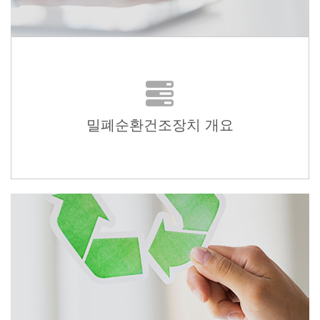
밀폐순환건조장치 개요