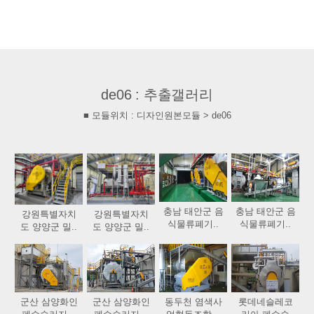
de06 : 추출갤러리
■ 모듈위치 : 디자인원본모듈 > de06
충남 태안군 음
충남 태안군 음
강원특별자치
강원특별자치
식물류폐기..
식물류폐기..
도 양양군 밀..
도 양양군 밀..
군산 삼양화인
군산 삼양화인
동두천 염색사
롯데네슬레코