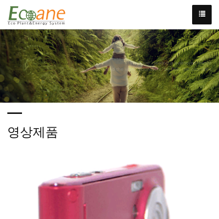
We have created a awesome theme
Far far away,behind the word mountains, far from the countries
영상제품