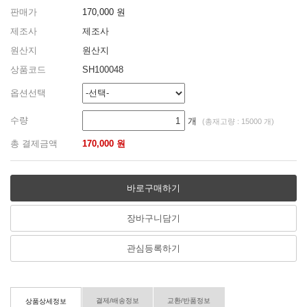
판매가
170,000 원
제조사
제조사
원산지
원산지
상품코드
SH100048
옵션선택
수량
개
(총재고량 : 15000 개)
총 결제금액
170,000 원
바로구매하기
장바구니담기
관심등록하기
결제/배송정보
교환/반품정보
상품상세정보