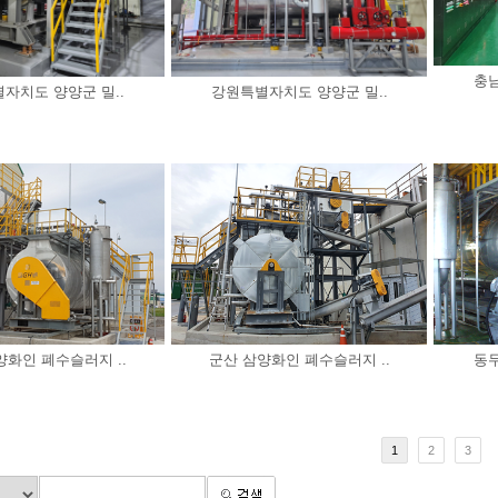
충남
자치도 양양군 밀..
강원특별자치도 양양군 밀..
양화인 폐수슬러지 ..
군산 삼양화인 폐수슬러지 ..
동두
1
2
3