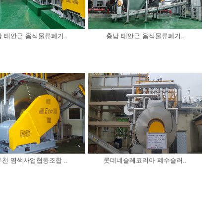
 태안군 음식물류폐기..
충남 태안군 음식물류폐기..
천 염색사업협동조합 ..
롯데네슬레코리아 폐수슬러..