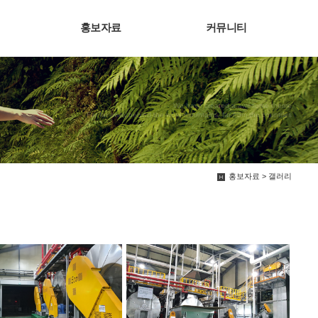
홍보자료
커뮤니티
We have created a awesome theme
Far far away,behind the word mountains, far from the countries
홍보자료 > 갤러리