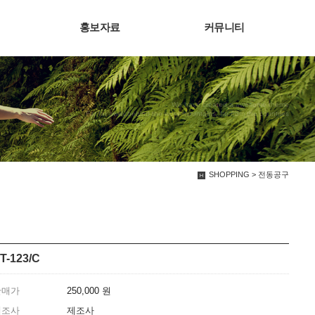
홍보자료
커뮤니티
We have created a awesome theme
Far far away,behind the word mountains, far from the countries
SHOPPING > 전동공구
T-123/C
판매가
250,000 원
제조사
제조사