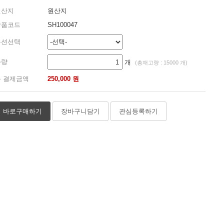
원산지
원산지
상품코드
SH100047
옵션선택
수량
개
(총재고량 : 15000 개)
 결제금액
250,000 원
바로구매하기
장바구니담기
관심등록하기